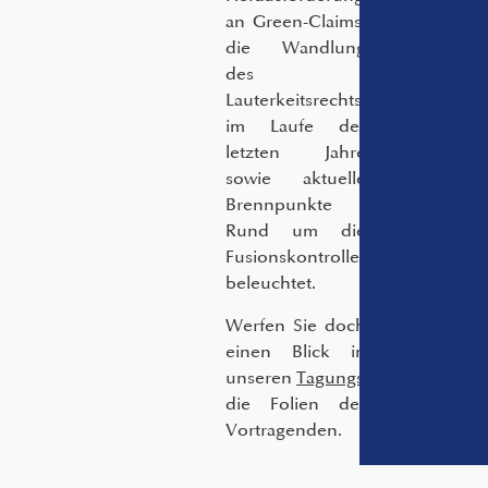
an Green-Claims,
die Wandlung
des
Lauterkeitsrechts
im Laufe der
letzten Jahre
sowie aktuelle
Brennpunkte
Rund um die
Fusionskontrolle
beleuchtet.
Werfen Sie doch
einen Blick in
unseren
Tagungsfolder
und
die Folien der
Vortragenden.