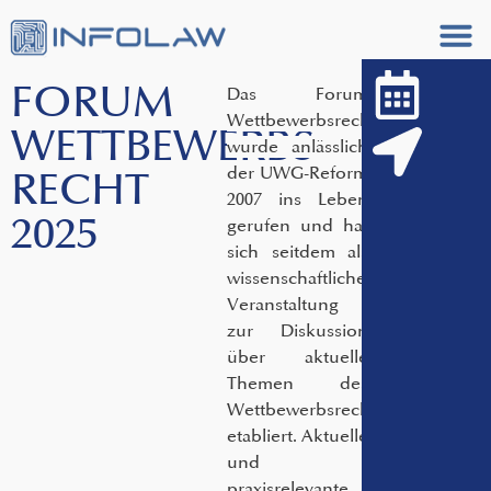
FORUM
Das Forum
Wettbewerbsrecht
Z
WETTBEWERBS­
Tagung
wurde anlässlich
der UWG-Reform
RECHT
2007 ins Leben
2025
gerufen und hat
sich seitdem als
wissenschaftliche
Veranstaltung
zur Diskussion
über aktuelle
Themen des
Wettbewerbsrechts
etabliert. Aktuelle
und
praxisrelevante