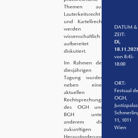
Themen aus
Lauterkeitsrecht
und Kartellrecht
DATUM &
werden
ZEIT:
wissenschaftlich
Di,
aufbereitet
18.11.202
diskutiert.
von 8:45-
Im Rahmen der
18:00
diesjährigen
Tagung wurden
ORT:
neben einer
Festsaal d
aktuellen
OGH,
Rechtsprechungsübersicht
Justizpala
des OGH und
Schmerlin
BGH unter
11, 1011
anderem die
Wien
zukünftigen
Herausforderungen