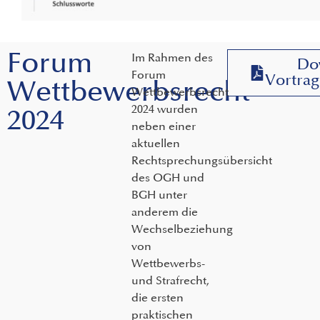
Forum
Im Rahmen des
Do
Forum
Vortrag
Wettbewerbsrecht
Wettbewerbsrecht
2024 wurden
2024
neben einer
aktuellen
Rechtsprechungsübersicht
des OGH und
BGH unter
anderem die
Wechselbeziehung
von
Wettbewerbs-
und Strafrecht,
die ersten
praktischen