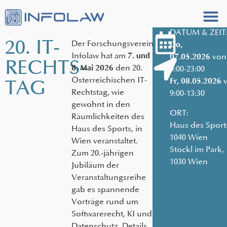
DATUM & ZEIT
20. IT-
Der Forschungsverein
Do,
Zur 
Infolaw hat am
7. und
von
07.05.2026
Tagungsun
RECHTS­
den 20.
8. Mai 2026
9:00-23:00
Österreichischen IT-
TAG
v
Fr, 08.05.2026
Rechtstag, wie
9:00-13:30
gewohnt in den
ORT:
Räumlichkeiten des
Haus des Sport
Haus des Sports, in
1040 Wien
Wien veranstaltet.
Stöckl im Park,
Zum 20.-jährigen
1030 Wien
Jubiläum der
Veranstaltungsreihe
gab es spannende
Vorträge rund um
Softwarerecht, KI und
Datenschutz. Details