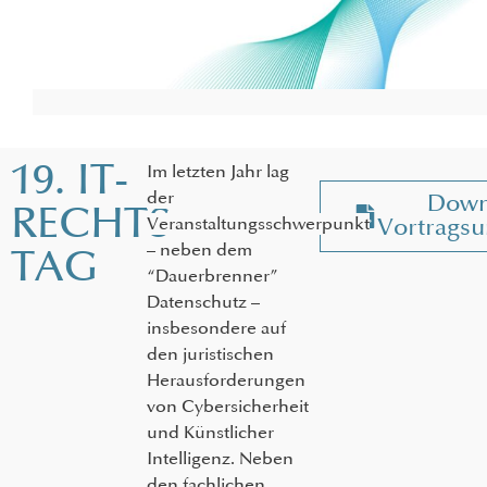
19. IT-
Im letzten Jahr lag
der
Down
RECHTS­
Veranstaltungsschwerpunkt
Vortragsu
– neben dem
TAG
“Dauerbrenner”
Datenschutz –
insbesondere auf
den juristischen
Herausforderungen
von Cybersicherheit
und Künstlicher
Intelligenz. Neben
den fachlichen