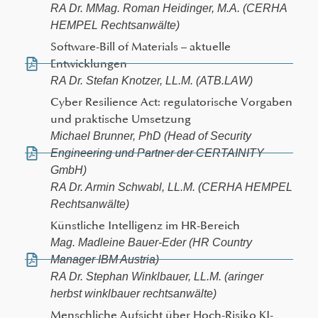
RA Dr. MMag. Roman Heidinger, M.A. (CERHA
HEMPEL Rechtsanwälte)
Software-Bill of Materials – aktuelle
Entwicklungen
RA Dr. Stefan Knotzer, LL.M. (ATB.LAW)
Cyber Resilience Act: regulatorische Vorgaben
und praktische Umsetzung
Michael Brunner, PhD (Head of Security
Engineering und Partner der CERTAINITY
GmbH)
RA Dr. Armin Schwabl, LL.M. (CERHA HEMPEL
Rechtsanwälte)
Künstliche Intelligenz im HR-Bereich
Mag. Madleine Bauer-Eder (HR Country
Manager IBM Austria)
RA Dr. Stephan Winklbauer, LL.M. (aringer
herbst winklbauer rechtsanwälte)
Menschliche Aufsicht über Hoch-Risiko KI-